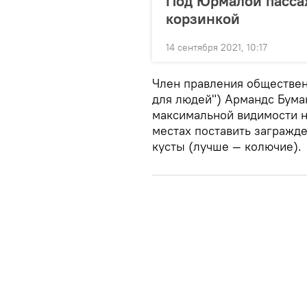
Под Юрмалой пассаж
корзинкой
14 сентября 2021, 10:17
Член правления общественн
для людей") Армандс Буман
максимальной видимости н
местах поставить загражде
кусты (лучше — колючие).