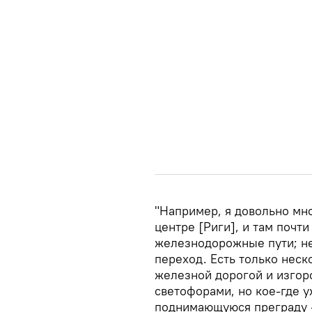
"Например, я довольно мно
центре [Риги], и там почт
железнодорожные пути; не
переход. Есть только неск
железной дорогой и изгоро
светофорами, но кое-где у
поднимающуюся преграду —