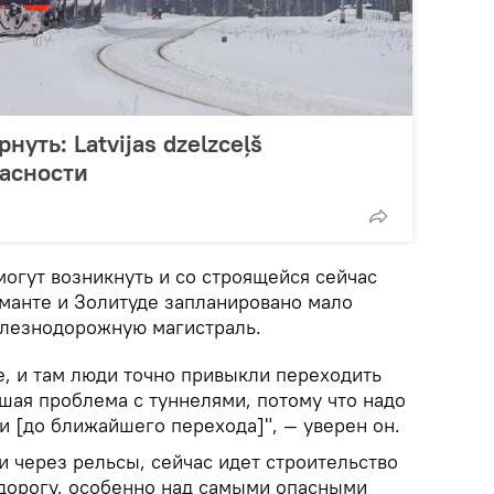
нуть: Latvijas dzelzceļš
асности
огут возникнуть и со строящейся сейчас
 Иманте и Золитуде запланировано мало
елезнодорожную магистраль.
, и там люди точно привыкли переходить
ьшая проблема с туннелями, потому что надо
и [до ближайшего перехода]", — уверен он.
 через рельсы, сейчас идет строительство
дорогу, особенно над самыми опасными