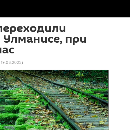
переходили
 Улманисе, при
час
 19.06.2023
)