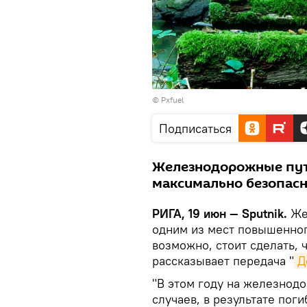
©
Pxfuel
Подписаться
Железнодорожные пут
максимально безопас
РИГА, 19 июн — Sputnik.
Жел
одним из мест повышенного
возможно, стоит сделать, 
рассказывает передача "
Д
"В этом году на железнод
случаев, в результате пог