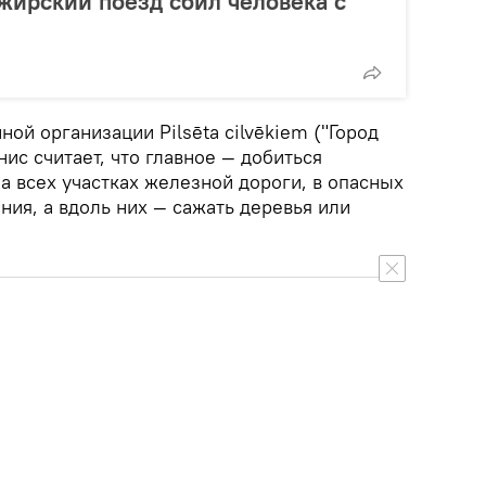
ирский поезд сбил человека с
ой организации Pilsēta cilvēkiem ("Город
ис считает, что главное — добиться
а всех участках железной дороги, в опасных
ния, а вдоль них — сажать деревья или