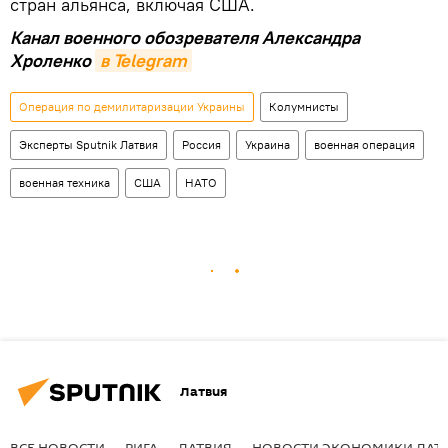
стран альянса, включая США.
Канал военного обозревателя Александра
Хроленко
в Telegram
Операция по демилитаризации Украины
Колумнисты
Эксперты Sputnik Латвия
Россия
Украина
военная операция
военная техника
США
НАТО
Латвия
ВСЕ НОВОСТИ
РИГА
ЛАТВИЯ
НОВОСТИ ЭКОНОМИКИ ЛАТ