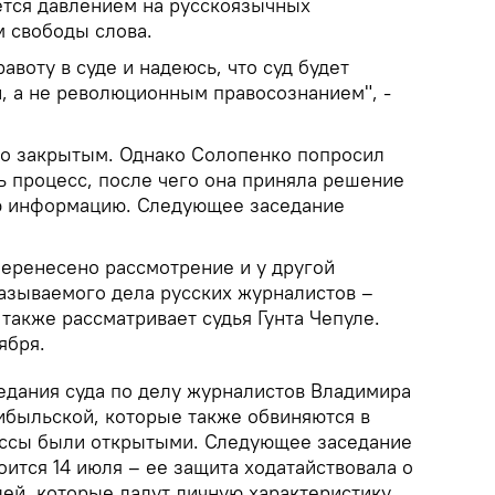
яется давлением на русскоязычных
 свободы слова.
авоту в суде и надеюсь, что суд будет
й, а не революционным правосознанием", -
ло закрытым. Однако Солопенко попросил
ь процесс, после чего она приняла решение
ю информацию. Следующее заседание
еренесено рассмотрение и у другой
называемого дела русских журналистов –
также рассматривает судья Гунта Чепуле.
ября.
седания суда по делу журналистов Владимира
быльской, которые также обвиняются в
ессы были открытыми. Следующее заседание
ится 14 июля – ее защита ходатайствовала о
лей, которые дадут личную характеристику