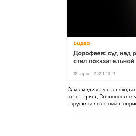
Видео
Дорофеев: суд над 
стал показательной
12 апреля 2023, 13:41
Сама медиагруппа находитс
этот период Солопенко та
нарушение санкций в перио