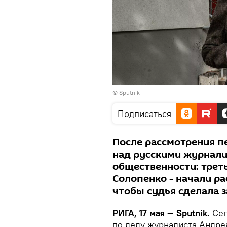
© Sputnik
Подписаться
После рассмотрения п
над русскими журнали
общественности: трет
Солопенко - начали ра
чтобы судья сделала 
РИГА, 17 мая — Sputnik.
Сег
по делу журналиста Андре