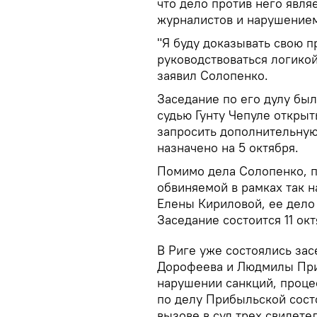
что дело против него явл
журналистов и нарушением
"Я буду доказывать свою пр
руководствоваться логико
заявил Солопенко.
Заседание по его дулу бы
судью Гунту Чепуле открыт
запросить дополнительну
назначено на 5 октября.
Помимо дела Солопенко, п
обвиняемой в рамках так 
Елены Кириловой, ее дело 
Заседание состоится 11 окт
В Риге уже состоялись за
Дорофеева и Людмилы При
нарушении санкций, проц
по делу Прибыльской состо
вызове в суд трех свидете