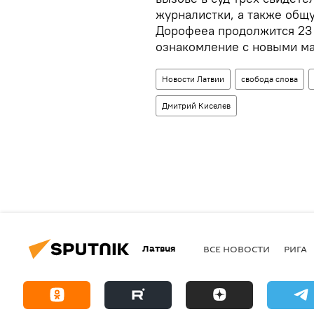
журналистки, а также общу
Дорофееа продолжится 23 
ознакомление с новыми ма
Новости Латвии
свобода слова
Дмитрий Киселев
Латвия
ВСЕ НОВОСТИ
РИГА