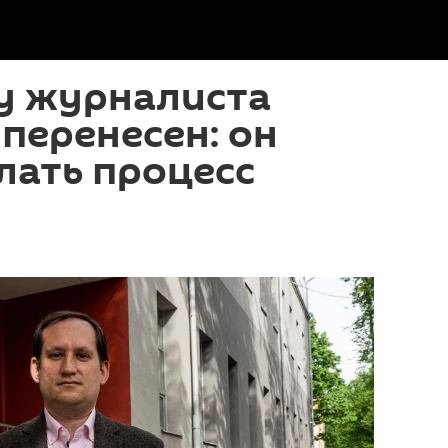
у журналиста
перенесен: он
лать процесс