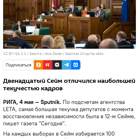
CC BY-SA 2.0
/
Saeima / Ieva Ābele
/
Saeimas 20.aprīļa sēde
Подписаться
Двенадцатый Сейм отличился наибольшей
текучестью кадров
РИГА, 4 мая — Sputnik.
По подсчетам агентства
LETA, самая большая текучка депутатов с момента
восстановления независимости была в 12-м Сейме,
пишет газета "Сегодня".
На каждых выборах в Сейм избирается 100