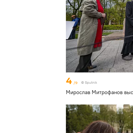
4
/9
© Sputnik
Мирослав Митрофанов выст