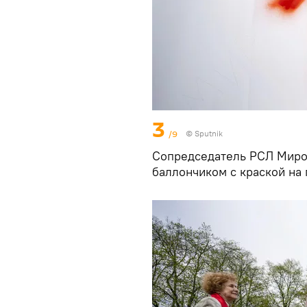
3
/9
© Sputnik
Сопредседатель РСЛ Мирос
баллончиком с краской на 