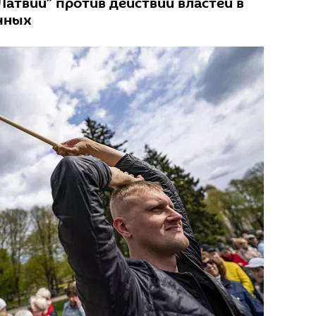
Латвии” против действий властей в
чных