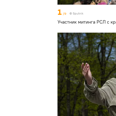
1
/9
© Sputnik
Участник митинга РСЛ с к