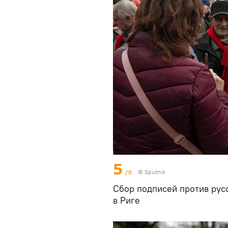
5
/9
© Sputnik
Сбор подписей против рус
в Риге