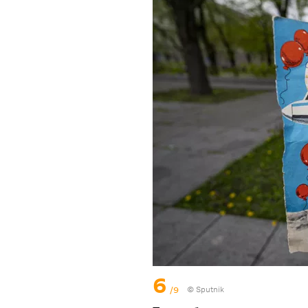
6
/9
© Sputnik