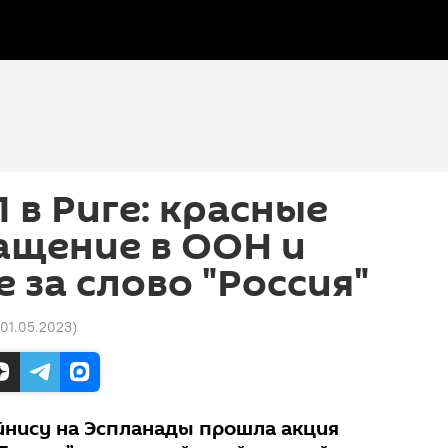
 в Риге: красные
ащение в ООН и
 за слово "Россия"
 01.05.2023
)
айнису на Эспланады прошла акция