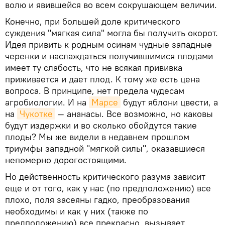
волю и явившейся во всем сокрушающем величии.
Конечно, при большей доле критического
суждения "мягкая сила" могла бы получить окорот.
Идея привить к родным осинам чудные западные
черенки и наслаждаться получившимися плодами
имеет ту слабость, что не всякая прививка
приживается и дает плод. К тому же есть цена
вопроса. В принципе, нет предела чудесам
агробиологии. И на
Марсе
будут яблони цвести, а
на
Чукотке
— ананасы. Все возможно, но каковы
будут издержки и во сколько обойдутся такие
плоды? Мы же видели в недавнем прошлом
триумфы западной "мягкой силы", оказавшиеся
непомерно дорогостоящими.
Но действенность критического разума зависит
еще и от того, как у нас (по предположению) все
плохо, поля засеяны гадко, преобразования
необходимы и как у них (также по
предположению) все прекрасно, вызывает