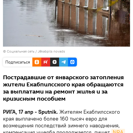
©
Социальная сеть / Jēkabpils novads
Подписаться
Пострадавшие от январского затопления
жители Екабпилсского края обращаются
за выплатами на ремонт жилья и за
кризисным пособием
РИГА, 17 апр - Sputnik.
Жителям Екабпилсского
края выплачено более 160 тысяч евро для
возмещения последствий зимнего наводнения,
компенсация ущерба продолжается, пишет
NRA