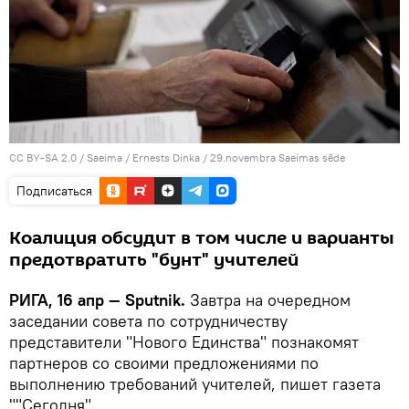
CC BY-SA 2.0
/
Saeima / Ernests Dinka
/
29.novembra Saeimas sēde
Подписаться
Коалиция обсудит в том числе и варианты
предотвратить "бунт" учителей
РИГА, 16 апр — Sputnik.
Завтра на очередном
заседании совета по сотрудничеству
представители "Нового Единства" познакомят
партнеров со своими предложениями по
выполнению требований учителей, пишет газета
""Сегодня".