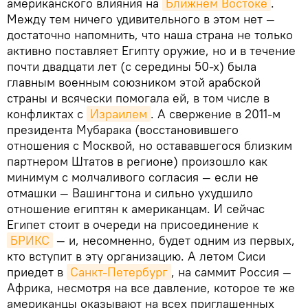
американского влияния на
Ближнем Востоке
.
Между тем ничего удивительного в этом нет —
достаточно напомнить, что наша страна не только
активно поставляет Египту оружие, но и в течение
почти двадцати лет (с середины 50-х) была
главным военным союзником этой арабской
страны и всячески помогала ей, в том числе в
конфликтах с
Израилем
. А свержение в 2011-м
президента Мубарака (восстановившего
отношения с Москвой, но остававшегося близким
партнером Штатов в регионе) произошло как
минимум с молчаливого согласия — если не
отмашки — Вашингтона и сильно ухудшило
отношение египтян к американцам. И сейчас
Египет стоит в очереди на присоединение к
БРИКС
— и, несомненно, будет одним из первых,
кто вступит в эту организацию. А летом Сиси
приедет в
Санкт-Петербург
, на саммит Россия —
Африка, несмотря на все давление, которое те же
американцы оказывают на всех приглашенных