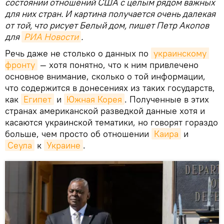
состоянии отношений США с целым рядом важных
для них стран. И картина получается очень далекая
от той, что рисует Белый дом, пишет Петр Акопов
для
РИА Новости
.
Речь даже не столько о данных по
украинскому 
фронту
— хотя понятно, что к ним привлечено
основное внимание, сколько о той информации,
что содержится в донесениях из таких государств,
как
Египет
и
Южная Корея
. Полученные в этих
странах американской разведкой данные хотя и
касаются украинской тематики, но говорят гораздо
больше, чем просто об отношении
Каира
и
Сеула
к
Украине
.