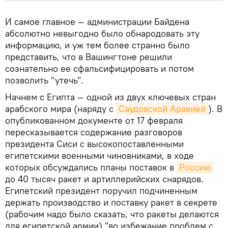
И самое главное — администрации Байдена
абсолютно невыгодно было обнародовать эту
информацию, и уж тем более странно было
представить, что в Вашингтоне решили
сознательно ее сфальсифицировать и потом
позволить "утечь".
Начнем с Египта — одной из двух ключевых стран
арабского мира (наряду с
Саудовской Аравией
). В
опубликованном документе от 17 февраля
пересказывается содержание разговоров
президента Сиси с высокопоставленными
египетскими военными чиновниками, в ходе
которых обсуждались планы поставок в
Россию
до 40 тысяч ракет и артиллерийских снарядов.
Египетский президент поручил подчиненным
держать производство и поставку ракет в секрете
(рабочим надо было сказать, что ракеты делаются
для египетской армии) "во избежание проблем с