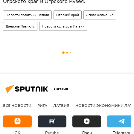
Огрского края и Огрского музея.
Новости политики Латвии
Огрский край
Эгилс Хелманис
Даниэль Павлютс
Новости культуры Латвии
Латвия
ВСЕ НОВОСТИ
РИГА
ЛАТВИЯ
НОВОСТИ ЭКОНОМИКИ ЛАТ
OK
Rutube
Дзен
Telegram