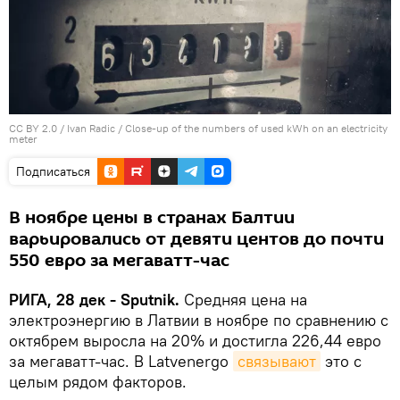
CC BY 2.0
/
Ivan Radic
/
Close-up of the numbers of used kWh on an electricity
meter
Подписаться
В ноябре цены в странах Балтии
варьировались от девяти центов до почти
550 евро за мегаватт-час
РИГА, 28 дек - Sputnik.
Средняя цена на
электроэнергию в Латвии в ноябре по сравнению с
октябрем выросла на 20% и достигла 226,44 евро
за мегаватт-час. В Latvenergo
связывают
это с
целым рядом факторов.