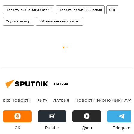
Новости экономики Латвии
Новости политики Латвии
СПГ
Скултский порт
"Объединенный список"
Латвия
ВСЕ НОВОСТИ
РИГА
ЛАТВИЯ
НОВОСТИ ЭКОНОМИКИ ЛАТ
OK
Rutube
Дзен
Telegram