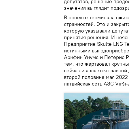
депутатов, решение предос
значения выглядит подозр
В проекте терминала сжиж
странностей. Это и закры
которую указывали депутат
принятия решения. И неяс
Предприятие Skulte LNG Te
истинными выгодоприобрет
Арнфин Унумс и Петерис Р
тем, что жертвовал крупн
сейчас и является главной
второй половине мая 2022
латвийская сеть АЗС Virši-