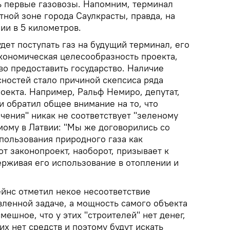
ь первые газовозы. Напомним, терминал
тной зоне города Саулкрасты, правда, на
ии в 5 километров.
удет поступать газ на будущий терминал, его
экономическая целесообразность проекта,
во предоставить государство. Наличие
сностей стало причиной скепсиса ряда
оекта. Например, Ральф Немиро, депутат,
 обратил общее внимание на то, что
чения" никак не соответствует "зеленому
мому в Латвии: "Мы же договорились со
пользования природного газа как
от законопроект, наоборот, призывает к
ерживая его использование в отоплении и
йнс отметил некое несоответствие
вленной задаче, а мощность самого объекта
мешное, что у этих "строителей" нет денег,
них нет средств и поэтому будут искать