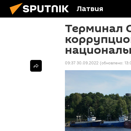
Латвия
Терминал С
коррупцио
националь
09:37 30.09.2022
(обновлено:
13: