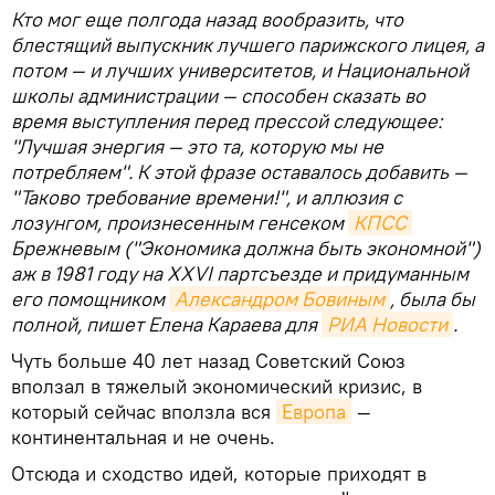
Кто мог еще полгода назад вообразить, что
блестящий выпускник лучшего парижского лицея, а
потом — и лучших университетов, и Национальной
школы администрации — способен сказать во
время выступления перед прессой следующее:
"Лучшая энергия — это та, которую мы не
потребляем". К этой фразе оставалось добавить —
"Таково требование времени!", и аллюзия с
лозунгом, произнесенным генсеком
КПСС
Брежневым ("Экономика должна быть экономной")
аж в 1981 году на XXVI партсъезде и придуманным
его помощником
Александром Бовиным
, была бы
полной, пишет Елена Караева для
РИА Новости
.
Чуть больше 40 лет назад Советский Союз
вползал в тяжелый экономический кризис, в
который сейчас вползла вся
Европа
—
континентальная и не очень.
Отсюда и сходство идей, которые приходят в