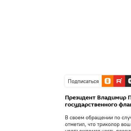
Подписаться
Президент Владимир П
государственного фла
В своем обращении по слу
отметил, что триколор вош
неотъемлемая часть росси