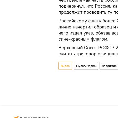
подчеркнул, что Россия, к
продолжит проводить ту по
Российскому флагу более 3
лично начертил образец и
чего издал указ, обязав в
сине-красным флагом.
Верховный Совет РСФСР 22
считать триколор официал
Видео
Мультимедиа
Владимир 