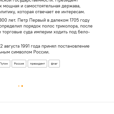
ак мощная и самостоятельная держава,
литику, которая отвечает ее интересам.
00 лет. Петр Первый в далеком 1705 году
 определил порядок полос триколора, после
се торговые суда империи ходить под бело-
 августа 1991 года принял постановление
ьным символом России.
Путин
Россия
президент
флаг