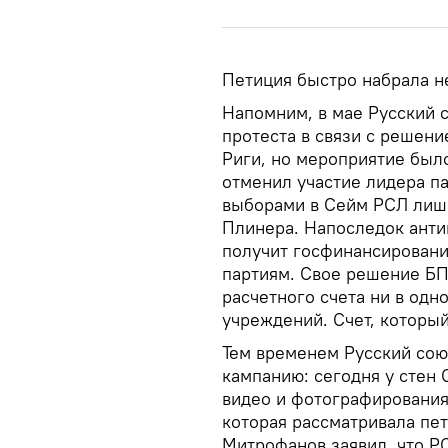
Петиция быстро набрала н
Напомним, в мае Русский 
протеста в связи с решен
Риги, но мероприятие был
отменил участие лидера п
выборами в Сейм РСЛ лиши
Плинера. Напоследок анти
получит госфинансировани
партиям. Свое решение БП
расчетного счета ни в од
учреждений. Счет, который
Тем временем Русский со
кампанию: сегодня у стен
видео и фотографирования
которая рассматривала пе
Митрофанов заявил, что Р