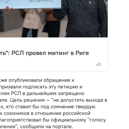
ть": РСЛ провел митинг в Риге
кже опубликовали обращение к
призвали подписать эту петицию и
телям РСЛ в дальнейшем запрещено
але. Цель решения — "не допустить выхода в
х, кто ставил бы под сомнение твердую
х союзников в отношении российской
благоприятствовал бы официальному "голосу
влении", сообщили на портале.