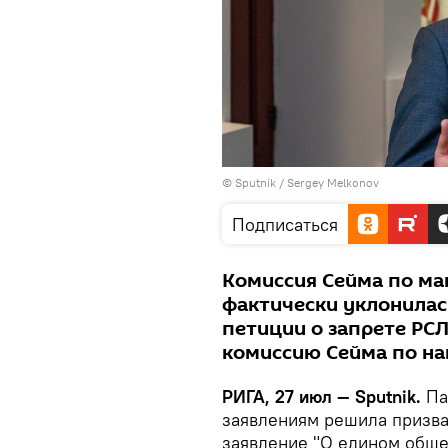
© Sputnik / Sergey Melkonov
Подписаться
Комиссия Сейма по ма
фактически уклонилас
петиции о запрете РСЛ
комиссию Сейма по на
РИГА, 27 июл — Sputnik.
Па
заявлениям решила призва
заявление "О едином обще