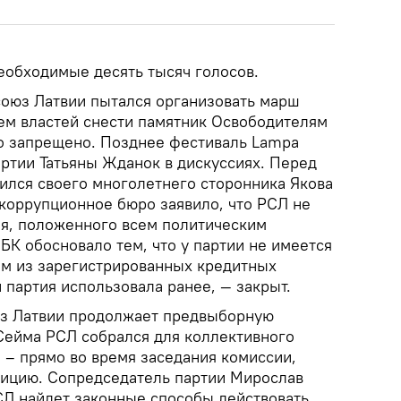
еобходимые десять тысяч голосов.
союз Латвии пытался организовать марш
ием властей снести памятник Освободителям
о запрещено. Позднее фестиваль Lampa
артии Татьяны Жданок в дискуссиях. Перед
лся своего многолетнего сторонника Якова
коррупционное бюро заявило, что РСЛ не
я, положенного всем политическим
БК обосновало тем, что у партии не имеется
ном из зарегистрированных кредитных
 партия использовала ранее, — закрыт.
юз Латвии продолжает предвыборную
 Сейма РСЛ собрался для коллективного
 – прямо во время заседания комиссии,
тицию. Сопредседатель партии Мирослав
СЛ найдет законные способы действовать,