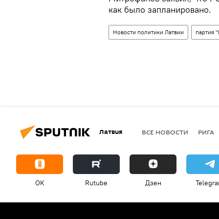
как было запланировано.
Новости политики Латвии
партия 
Латвия
ВСЕ НОВОСТИ
РИГА
OK
Rutube
Дзен
Telegr