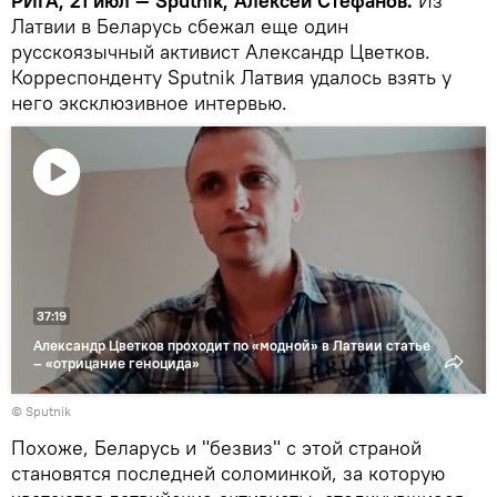
РИГА, 21 июл — Sputnik, Алексей Стефанов.
Из
Латвии в Беларусь сбежал еще один
русскоязычный активист Александр Цветков.
Корреспонденту Sputnik Латвия удалось взять у
него эксклюзивное интервью.
Воспроизвести
видео
37:19
Александр Цветков проходит по «модной» в Латвии статье
– «отрицание геноцида»
© Sputnik
Похоже, Беларусь и "безвиз" с этой страной
становятся последней соломинкой, за которую