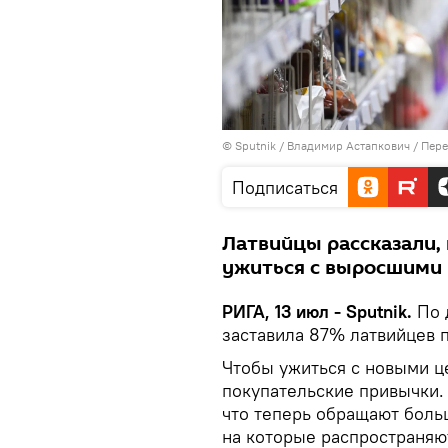
© Sputnik / Владимир Астапкович
/
Пере
Подписаться
Латвийцы рассказали,
ужиться с выросшими
РИГА, 13 июл - Sputnik.
По 
заставила 87% латвийцев 
Чтобы ужиться с новыми ц
покупательские привычки.
что теперь обращают больш
на которые распространяют