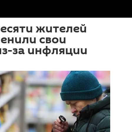
десяти жителей
енили свои
из-за инфляции