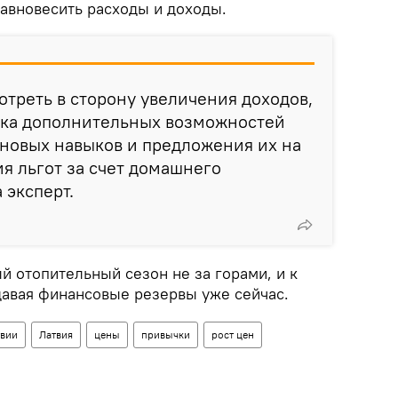
равновесить расходы и доходы.
треть в сторону увеличения доходов,
ска дополнительных возможностей
 новых навыков и предложения их на
ия льгот за счет домашнего
 эксперт.
й отопительный сезон не за горами, и к
давая финансовые резервы уже сейчас.
твии
Латвия
цены
привычки
рост цен