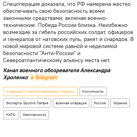
Спецоперация доказала, что РФ намерена жестко
обеспечивать свою безопасность всеми
законными средствами, включая военно-
технические. Победа России близка. Неизбежно
возмездие за гибель российских солдат, офицеров
и генералов от натовских пуль, ракет и снарядов. В
новой мировой системе равной и неделимой
безопасности "Анти-России" и
Североатлантическому альянсу места нет.
Канал военного обозревателя Александра
Хроленко
в Telegram
Операция по демилитаризации Украины
Колумнисты
Эксперты Sputnik Латвия
военная операция
Россия
Украина
НАТО
безопасность