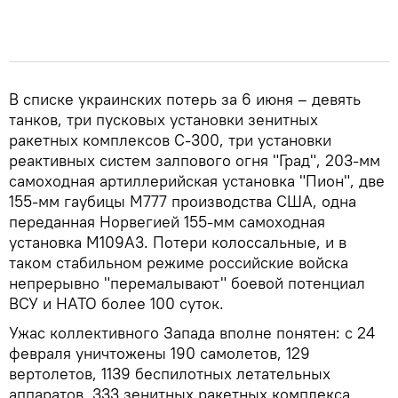
В списке украинских потерь за 6 июня – девять
танков, три пусковых установки зенитных
ракетных комплексов С-300, три установки
реактивных систем залпового огня "Град", 203-мм
самоходная артиллерийская установка "Пион", две
155-мм гаубицы М777 производства США, одна
переданная Норвегией 155-мм самоходная
установка М109А3. Потери колоссальные, и в
таком стабильном режиме российские войска
непрерывно "перемалывают" боевой потенциал
ВСУ и НАТО более 100 суток.
Ужас коллективного Запада вполне понятен: с 24
февраля уничтожены 190 самолетов, 129
вертолетов, 1139 беспилотных летательных
аппаратов, 333 зенитных ракетных комплекса,