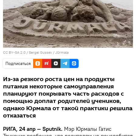
CC BY-SA 2.0
/
Sergei Gussev
/
Jūrmala
Подписаться
Из-за резкого роста цен на продукты
питания некоторые самоуправления
планируют покрывать часть расходов с
помощью доплат родителей учеников,
однако Юрмала от такой практики решила
отказаться
РИГА, 24 апр — Sputnik.
Мэр Юрмалы Гатис
Трукснис пообещал, что родителям не понадобится