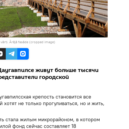
 vārti. Ārējā fasāde (cropped image)
 Даугавпилсе живут больше тысячи
представители городской
аугавпилсская крепость становится все
й хотят не только прогуливаться, но и жить,
ть стала жилым микрорайоном, в котором
илой фонд сейчас составляет 18