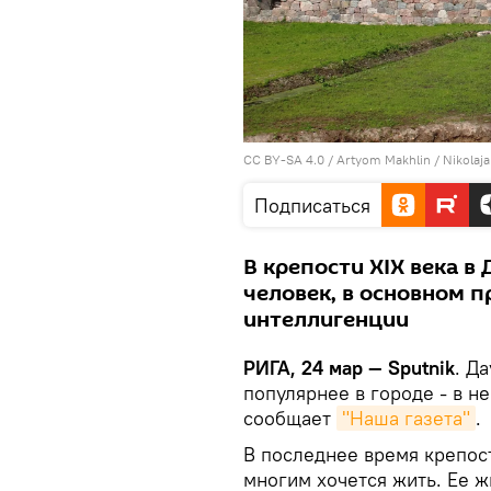
CC BY-SA 4.0
/
Artyom Makhlin
/
Nikolaja
Подписаться
В крепости XIX века в
человек, в основном 
интеллигенции
РИГА, 24 мар — Sputnik
. Д
популярнее в городе - в не
сообщает
"Наша газета"
.
В последнее время крепос
многим хочется жить. Ее ж