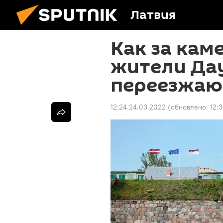
Латвия
Как за кам
жители Да
переезжают
12:24 24.03.2022
(обновлено:
12: