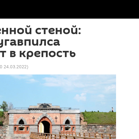
енной стеной:
угавпилса
 в крепость
30 24.03.2022
)