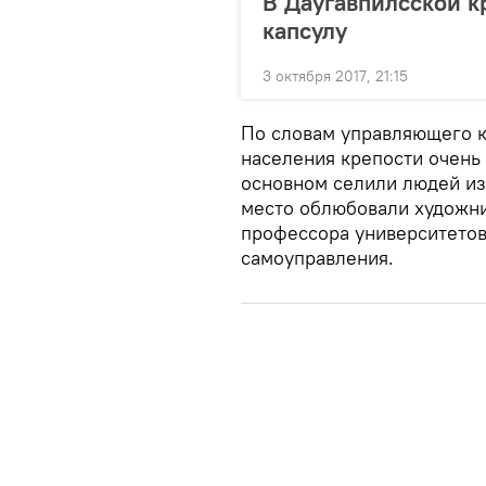
В Даугавпилсской 
капсулу
3 октября 2017, 21:15
По словам управляющего к
населения крепости очень
основном селили людей из 
место облюбовали художник
профессора университетов
самоуправления.