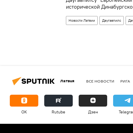
исторической Динабургско
Новости Латвии
Даугавпилс
Да
Латвия
ВСЕ НОВОСТИ
РИГА
OK
Rutube
Дзен
Telegr