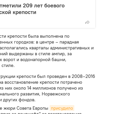
отметили 209 лет боевого
ской крепости
сти крепости была выполнена по
енных городков: в центре – парадная
располагались кварталы административных и
ний выдержаны в стиле ампир, за
 ворот и водонапорной башни,
 стиле.
трукции крепости был проведен в 2008–2016
на восстановление крепости потрачено
из них около 14 миллионов получено из
нального развития, Норвежского
и других фондов.
ое жюри Совета Европы
присудило
 приз за ландшафт" за восстановление