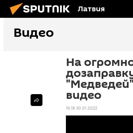
Латвия
Видео
На огромно
дозаправк
"Медведей"
видео
16:18 30.01.2022