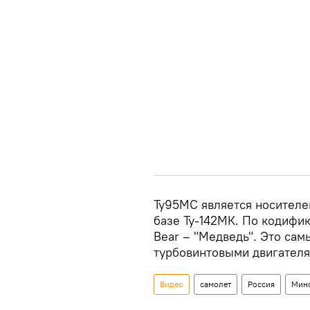
Ту95МС является носителе
базе Ту-142МК. По кодифи
Bear – "Медведь". Это сам
турбовинтовыми двигателя
Видео
самолет
Россия
Мин