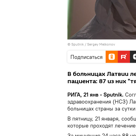
© Sputnik / Sergey Melkonov
Подписаться
В больницах Латвии л
пациента: 87 из них "
РИГА, 21 янв - Sputnik.
Согл
здравоохранения (НСЗ) Лат
больницах страны за сутки
В пятницу, 21 января, соо
которые проходят лечение
За минувшие 24 часа 88 ч