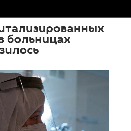
питализированных
 в больницах
зилось