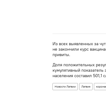
Из всех выявленных за чут
не закончили курс вакцина
привиты.
Доля положительных резуль
кумулятивный показатель з
населения составил 501,1 с
Новости Латвии
Латвия
корона