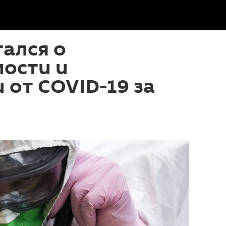
ался о
ости и
 от COVID-19 за