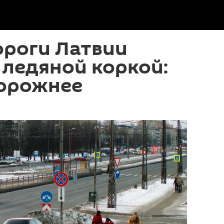
ороги Латвии
ледяной коркой:
торожнее