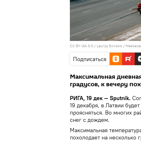
CC BY-SA 3.0
/
Laurijs Svirskis
/
Maskavas
Подписаться
Максимальная дневная
градусов, к вечеру по
РИГА, 19 дек — Sputnik.
Сог
19 декабря, в Латвии буде
проясняться. Во многих ра
снег с дождем.
Максимальная температура 
похолодает на несколько г