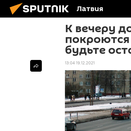
Латвия
К вечеру д
покроются 
будьте ос
13:04 19.12.2021