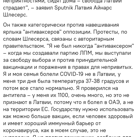
неприятностями, сидят дома – свобода Латвии
страдает", – заявил Sputnik Латвия Айнарс
Шлесерс.
Он также категорически против навешивания
ярлыка "антиваксеров" оппозиции. Протесты, по
словам Шлесерса, связаны с авторитарным
правительством. "Я не был никогда "антиваксером"
– когда мы создавали партию ЛПМ, мы выступали
за свободу выбора и против принудительной
вакцинации и поражения в правах для непривитых.
Я и моя семья болели COVID-19 не в Латвии, у
меня три дня была температура 37-38 градусов и
потом все стало нормально. Я проверился на
антитела – у меня их 1100, очень много, но это не
признают в Латвии, потому что я болел в ОАЭ, а не
на территории ЕС. Государству нужно использовать
как можно больше вакцин, если человек здоровый
и имеет хороший иммунный барьер от
коронавируса, как в моем случае, это не