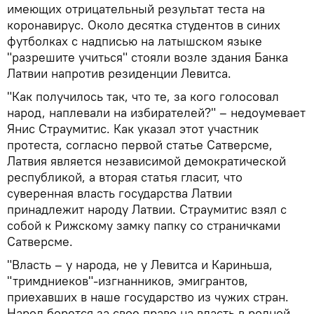
имеющих отрицательный результат теста на
коронавирус. Около десятка студентов в синих
футболках с надписью на латышском языке
"разрешите учиться" стояли возле здания Банка
Латвии напротив резиденции Левитса.
"Как получилось так, что те, за кого голосовал
народ, наплевали на избирателей?" – недоумевает
Янис Страумитис. Как указал этот участник
протеста, согласно первой статье Сатверсме,
Латвия является независимой демократической
республикой, а вторая статья гласит, что
суверенная власть государства Латвии
принадлежит народу Латвии. Страумитис взял с
собой к Рижскому замку папку со страничками
Сатверсме.
"Власть – у народа, не у Левитса и Кариньша,
"тримдниеков"-изгнанников, эмигрантов,
приехавших в наше государство из чужих стран.
Народ борется за свое право на власть в родной