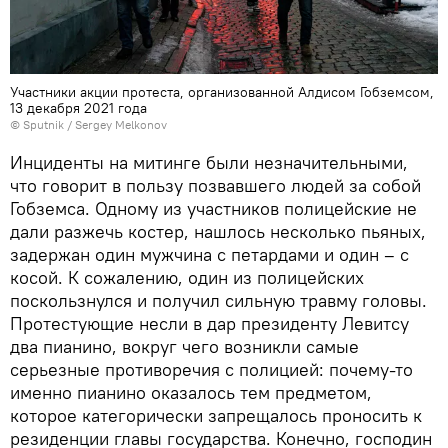
Участники акции протеста, организованной Алдисом Гобземсом,
13 декабря 2021 года
© Sputnik / Sergey Melkonov
Инциденты на митинге были незначительными,
что говорит в пользу позвавшего людей за собой
Гобземса. Одному из участников полицейские не
дали разжечь костер, нашлось несколько пьяных,
задержан один мужчина с петардами и один – с
косой. К сожалению, один из полицейских
поскользнулся и получил сильную травму головы.
Протестующие несли в дар президенту Левитсу
два пианино, вокруг чего возникли самые
серьезные противоречия с полицией: почему-то
именно пианино оказалось тем предметом,
которое категорически запрещалось проносить к
резиденции главы государства. Конечно, господин