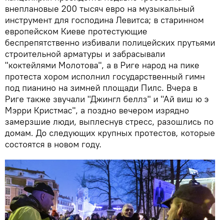
внеплановые 200 тысяч евро на музыкальный
инструмент для господина Левитса; в старинном
европейском Киеве протестующие
беспрепятственно избивали полицейских прутьями
строительной арматуры и забрасывали
"коктейлями Молотова", а в Риге народ на пике
протеста хором исполнил государственный гимн
под пианино на зимней площади Пилс. Вчера в
Риге также звучали "Джингл беллз" и "Ай виш ю э
Мэрри Кристмас", а поздно вечером изрядно
замерзшие люди, выплеснув стресс, разошлись по
домам. До следующих крупных протестов, которые
состоятся в новом году.