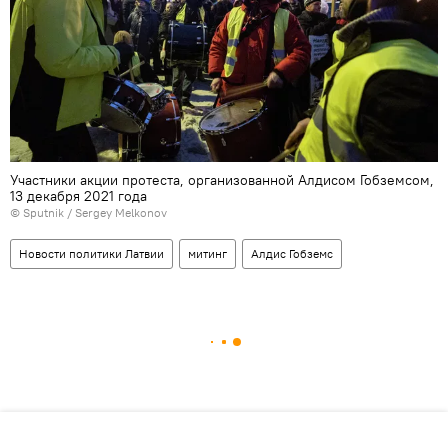
Участники акции протеста, организованной Алдисом Гобземсом,
13 декабря 2021 года
© Sputnik / Sergey Melkonov
Новости политики Латвии
митинг
Алдис Гобземс