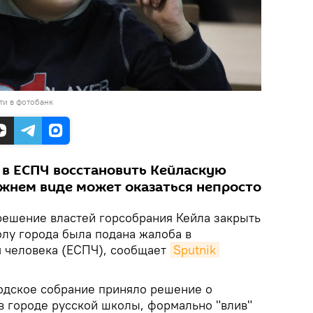
ти в фотобанк
 в ЕСПЧ восстановить Кейласкую
жнем виде может оказаться непросто
 решение властей горсобрания Кейла закрыть
лу города была подана жалоба в
м человека (ЕСПЧ), сообщает
Sputnik 
родское собрание приняло решение о
в городе русской школы, формально "влив"