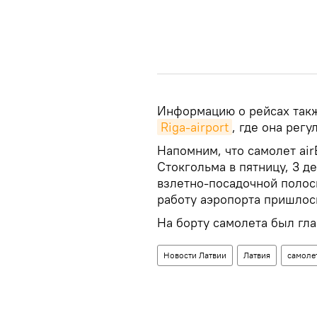
Информацию о рейсах такж
Riga-airport
, где она рег
Напомним, что самолет air
Стокгольма в пятницу, 3 д
взлетно-посадочной полосы
работу аэропорта пришлос
На борту самолета был гл
Новости Латвии
Латвия
самоле