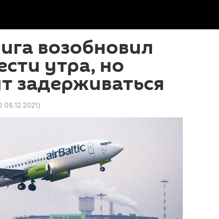
ига возобновил
ести утра, но
т задерживаться
2 06.12.2021
)