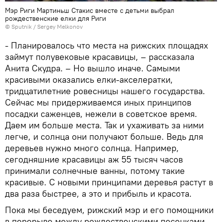
Мэр Риги Мартиньш Стакис вместе с детьми выбрал
рождественские елки для Риги
© Sputnik / Sergey Melkonov
- Планировалось что места на рижских площадях
займут полувековые красавицы, – рассказала
Анита Скудра. – Но вышло иначе. Самыми
красивыми оказались елки-акселератки,
тридцатилетние ровесницы нашего государства.
Сейчас мы придерживаемся иных принципов
посадки саженцев, нежели в советское время.
Даем им больше места. Так и ухаживать за ними
легче, и солнца они получают больше. Ведь для
деревьев нужно много солнца. Например,
сегодняшние красавицы аж 55 тысяч часов
принимали солнечные ванны, потому такие
красивые. С новыми принципами деревья растут в
два раза быстрее, а это и прибыль и красота.
Пока мы беседуем, рижский мэр и его помощники
в перерыве между рождественскими песенками