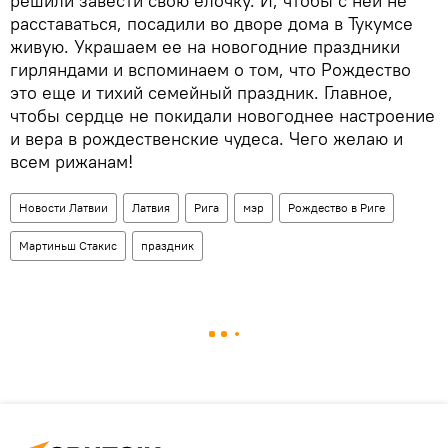
решили завести свою елочку. И, чтобы с ней не
расставаться, посадили во дворе дома в Тукумсе
живую. Украшаем ее на новогодние праздники
гирляндами и вспоминаем о том, что Рождество
это еще и тихий семейный праздник. Главное,
чтобы сердце не покидали новогоднее настроение
и вера в рождественские чудеса. Чего желаю и
всем рижанам!
Новости Латвии
Латвия
Рига
мэр
Рождество в Риге
Мартиньш Стакис
праздник