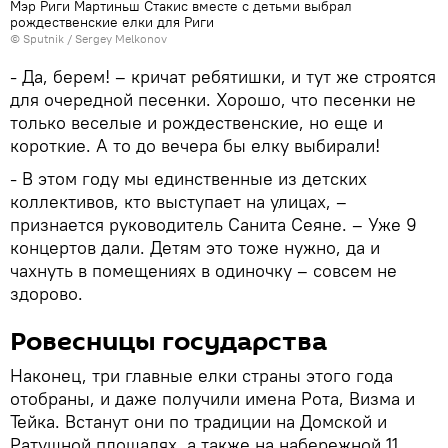
Мэр Риги Мартиньш Стакис вместе с детьми выбрал
рождественские елки для Риги
© Sputnik / Sergey Melkonov
- Да, берем! – кричат ребятишки, и тут же строятся
для очередной песенки. Хорошо, что песенки не
только веселые и рождественские, но еще и
короткие. А то до вечера бы елку выбирали!
- В этом году мы единственные из детских
коллективов, кто выступает на улицах, –
признается руководитель Санита Сеяне. – Уже 9
концертов дали. Детям это тоже нужно, да и
чахнуть в помещениях в одиночку – совсем не
здорово.
Ровесницы государства
Наконец, три главные елки страны этого года
отобраны, и даже получили имена Рота, Визма и
Тейка. Встанут они по традиции на Домской и
Ратушной площадях, а также на набережной 11