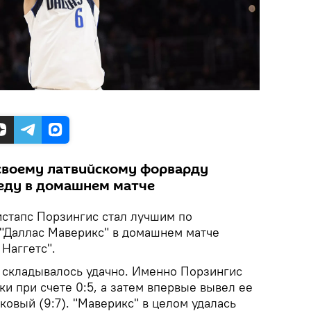
своему латвийскому форварду
еду в домашнем матче
истапс Порзингис стал лучшим по
 "Даллас Маверикс" в домашнем матче
Наггетс".
й складывалось удачно. Именно Порзингис
и при счете 0:5, а затем впервые вывел ее
ковый (9:7). "Маверикс" в целом удалась