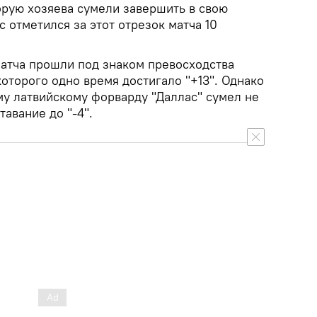
орую хозяева сумели завершить в свою
с отметился за этот отрезок матча 10
атча прошли под знаком превосходства
оторого одно время достигало "+13". Однако
му латвийскому форварду "Даллас" сумел не
тавание до "-4".