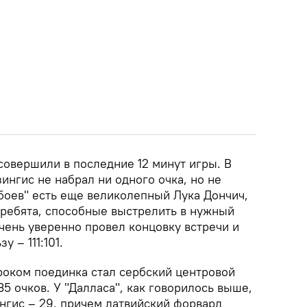
овершили в последние 12 минут игры. В
ингис не набрал ни одного очка, но не
вбоев" есть еще великолепный Лука Дончич,
 ребята, способные выстрелить в нужный
очень уверенно провел концовку встречи и
 – 111:101.
оком поединка стал сербский центровой
35 очков. У "Далласа", как говорилось выше,
нгис – 29, причем латвийский форвард