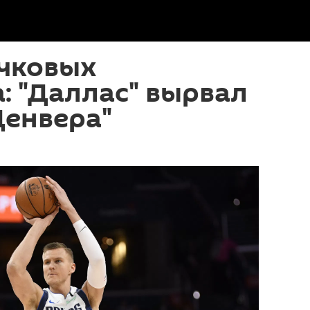
очковых
: "Даллас" вырвал
Денвера"