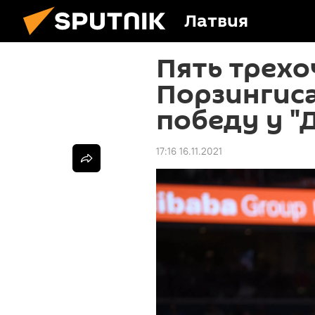
Латвия
Пять трех
Порзингиса
победу у "
17:16 16.11.2021