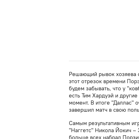
Решающий рывок хозяева с
этот отрезок времени Порз
будем забывать, что у "ко
есть Тим Хардуэй и другие
момент. В итоге "Даллас" 
завершил матч в свою пользу
Самым результативным игр
"Наггетс" Никола Йокич – 
больше всех набрал Порзи