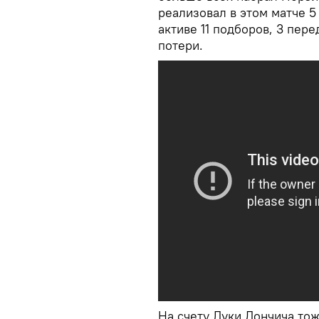
реализовал в этом матче 5 
активе 11 подборов, 3 перед
потери.
На счету Луки Дончича тоже