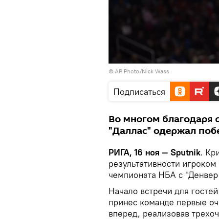
© AP Photo/Nick Wass
Подписаться
Во многом благодаря 
"Даллас" одержал поб
РИГА, 16 ноя — Sputnik
. Кр
результативности игроком
чемпионата НБА с "Денвер 
Начало встречи для госте
принес команде первые очк
вперед, реализовав трехоч