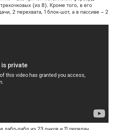
трехочковых (из 8). Кроме того, в его
ачи, 2 перехвата, 1 блок-шот, а в пассиве – 2
 дабл-дабл из 23 очков и 11 передач.