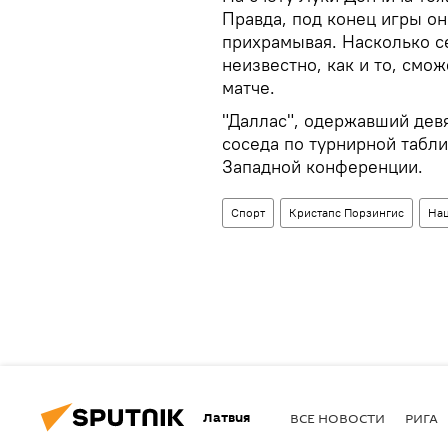
Правда, под конец игры он
прихрамывая. Насколько с
неизвестно, как и то, смо
матче.
"Даллас", одержавший дев
соседа по турнирной табли
Западной конференции.
Спорт
Кристапс Порзингис
Нац
Латвия
ВСЕ НОВОСТИ
РИГА