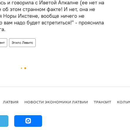
ась и говорила с Иветой Апкалне (ее нет на
 об этом странном факте! И нет, она не
я Норы Икстене, вообще ничего не
 вам надо будет встретиться!" - прояснила
га.
ент
Эгилс Левитс
ЛАТВИЯ
НОВОСТИ ЭКОНОМИКИ ЛАТВИИ
ТРАНЗИТ
КОЛУ