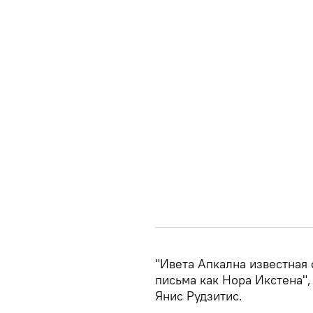
"Ивета Апкална известная 
письма как Нора Икстена",
Янис Рудзитис.