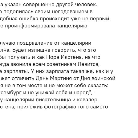
а указан совершенно другой человек.
 поделилась своим негодованием в
подобная ошибка происходит уже не первый
уже проинформировала канцелярию
олучаю поздравление от канцелярии
лна. Будет излишне говорить, что это
бы получать и как Нора Икстена, на что
огда звонила всем советникам Левитса,
арплаты. У них зарплата такая же, как и у
ожет отличить День Мартиня от Дня воинской
я не в том месте и не может себе сказать:
сембург и не унижай себя и народ", -
 канцелярии писательница и кавалер
кстена, приложив фотографию того самого