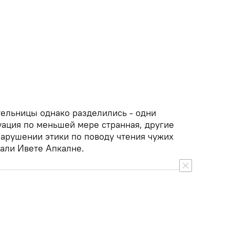
ельницы однако разделились - одни
туация по меньшей мере странная, другие
нарушении этики по поводу чтения чужих
вали Ивете Апкалне.