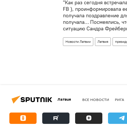
"Как раз сегодня встречал
FB ), проинформировала ее
получала поздравление дл
получала… Посмеялись, что
ситуацию Сандра Фрейбер
Новости Латвии
Латвия
презид
Латвия
ВСЕ НОВОСТИ
РИГА