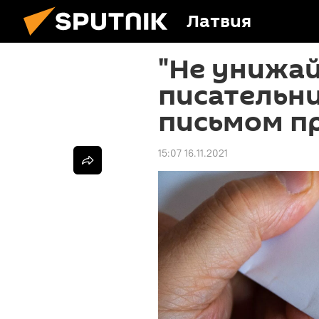
Латвия
"Не унижай
писательн
письмом п
15:07 16.11.2021