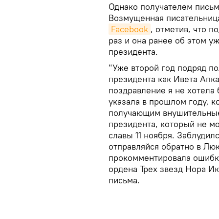
Однако получателем письм
Возмущенная писательница
Facebook
, отметив, что 
раз и она ранее об этом 
президента.
"Уже второй год подряд п
президента как Ивета Апка
поздравление я не хотела 
указала в прошлом году, к
получающим внушительные з
президента, который не м
славы 11 ноября. Заблудилс
отправляйся обратно в Люк
прокомментировала ошибку
ордена Трех звезд Нора И
письма.