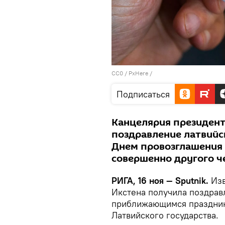
CC0
/
PxHere
/
Подписаться
Канцелярия президент
поздравление латвийс
Днем провозглашения 
совершенно другого ч
РИГА, 16 ноя — Sputnik.
Изв
Икстена получила поздравл
приближающимся празднико
Латвийского государства.