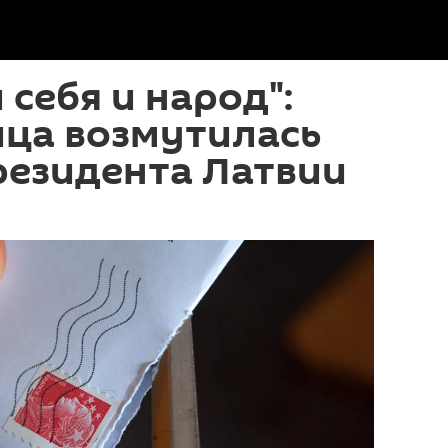
 себя и народ":
ица возмутилась
резидента Латвии