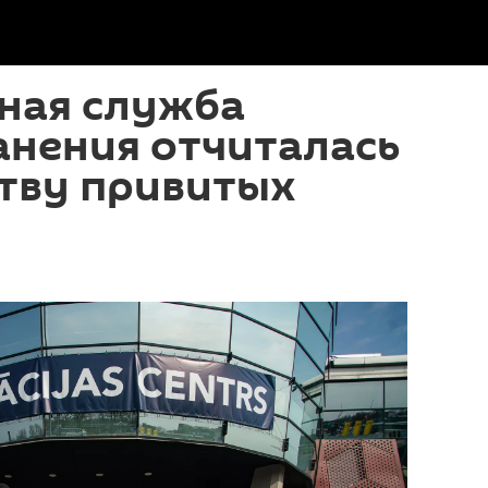
ная служба
анения отчиталась
ству привитых