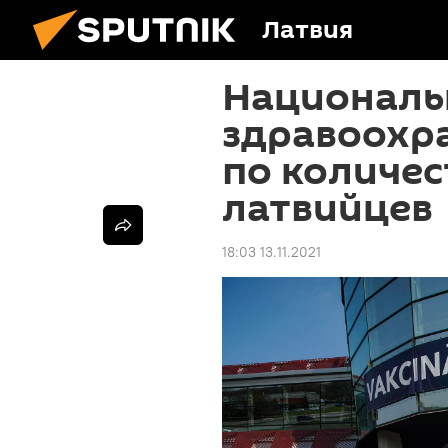
Латвия
Националь
здравоохр
по количе
латвийцев
18:03 13.11.2021