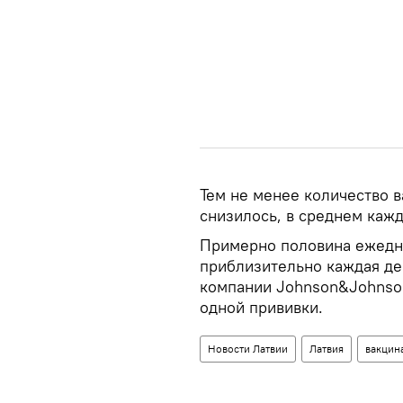
Тем не менее количество 
снизилось, в среднем кажд
Примерно половина ежедне
приблизительно каждая де
компании Johnson&Johnson 
одной прививки.
Новости Латвии
Латвия
вакцин