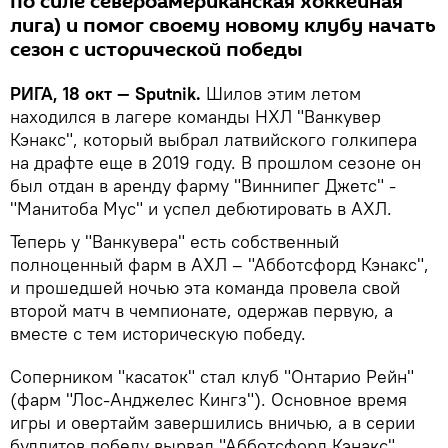
по силе североамериканская хоккейная
лига) и помог своему новому клубу начать
сезон с исторической победы
РИГА, 18 окт — Sputnik.
Шилов этим летом
находился в лагере команды НХЛ "Ванкувер
Кэнакс", который выбрал латвийского голкипера
на драфте еще в 2019 году. В прошлом сезоне он
был отдан в аренду фарму "Виннипег Джетс" -
"Манитоба Мус" и успел дебютировать в АХЛ.
Теперь у "Ванкувера" есть собственный
полноценный фарм в АХЛ – "Абботсфорд Кэнакс",
и прошедшей ночью эта команда провела свой
второй матч в чемпионате, одержав первую, а
вместе с тем историческую победу.
Соперником "касаток" стал клуб "Онтарио Рейн"
(фарм "Лос-Анджелес Кингз"). Основное время
игры и овертайм завершились вничью, а в серии
буллитов победу вырвал "Абботсфорд Кэнакс"