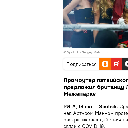
© Sputnik / Sergey Melkonov
Подписаться
Промоутер латвийског
предложил британцу Л
Межапарке
РИГА, 18 окт — Sputnik.
Сра
над Артуром Манном промо
раскритиковал действия ла
связи с СOVID-19.