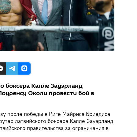
о боксера Калле Зауэрланд
оуренсу Околи провести бой в
зу после победы в Риге Майриса Бриедиса
утер латвийского боксера Калле Зауэрланд
твийского правительства за ограничения в