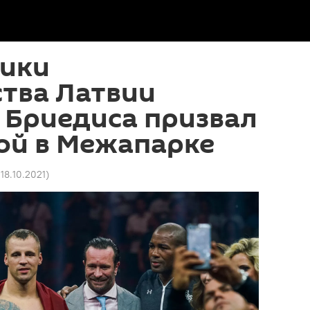
тики
тва Латвии
 Бриедиса призвал
ой в Межапарке
 18.10.2021
)