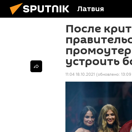
Латвия
После кри
правительс
промоутер
устроить б
11:04 18.10.2021
(обновлено:
13:09