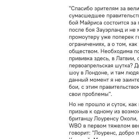
"Спасибо зрителям за вел
сумасшедшее правительств
бой Майриса состоится за 
после боя Зауэрланд и не
промоутеру уже поперек го
ограничениях, а о том, ка
обществом. Необходима по
прививка здесь, в Латвии,
первоапрельская шутка? Д
шоу в Лондоне, и там людя
данный момент я не заинт
бои, с этим правительств
свои проблемы".
Но не прошло и суток, как
призыв к одному из возмо
британцу Лоуренсу Околи,
WBO в первом тяжелом вес
говорит: "Лоуренс, добро 