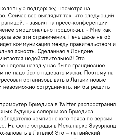
иколепную поддержку, несмотря на
о. Сейчас все выглядит так, что следующий
границей, - заявил на пресс-конференции
 менее эмоционально продолжил. - Мне как
рла все эти ограничения. Речь даже не об
к идет коммуникация между правительством и
лная ясность. Сделанная в Лондоне
 считается недействительной! Это
ве недели назад у нас было грандиозное
м не надо было надевать маски. Поэтому на
ересован организовывать в Латвии новые
ом невозможно сотрудничать, им бы решить
 промоутер Бриедиса в Twitter распространил
жных будущих соперников Бриедиса –
 обладателю чемпионского пояса по версии
е. На фоне эстрады в Межапарке Зауэрланд
пожаловать в Латвию! Это – латвийский