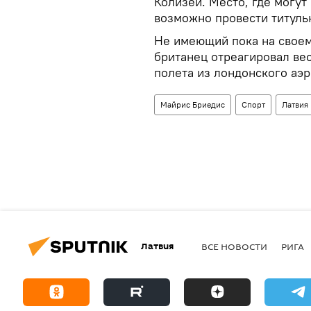
Колизей. Место, где могут
возможно провести титуль
Не имеющий пока на своем 
британец отреагировал ве
полета из лондонского аэр
Майрис Бриедис
Спорт
Латвия
Латвия
ВСЕ НОВОСТИ
РИГА