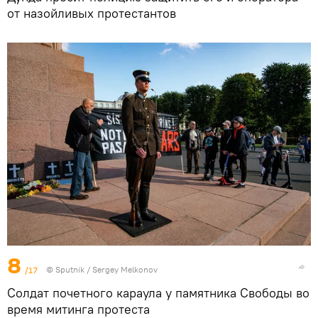
от назойливых протестантов
8
/17
© Sputnik / Sergey Melkonov
Солдат почетного караула у памятника Свободы во
время митинга протеста