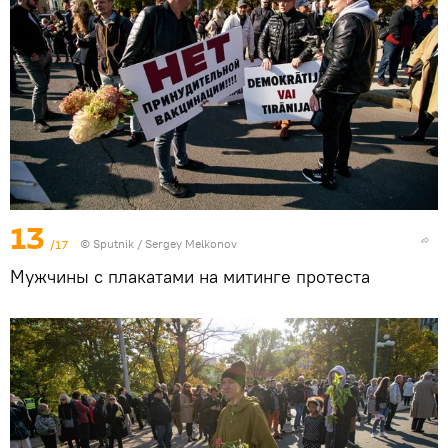
13
/17
© Sputnik / Sergey Melkonov
Мужчины с плакатами на митинге протеста