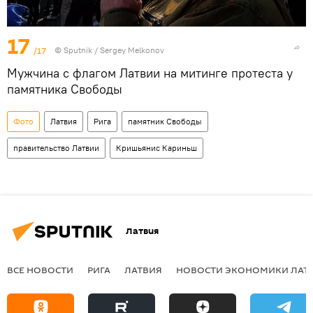
17
/17
© Sputnik / Sergey Melkonov
Мужчина с флагом Латвии на митинге протеста у
памятника Свободы
Фото
Латвия
Рига
памятник Свободы
правительство Латвии
Кришьянис Кариньш
Латвия
ВСЕ НОВОСТИ
РИГА
ЛАТВИЯ
НОВОСТИ ЭКОНОМИКИ ЛАТ