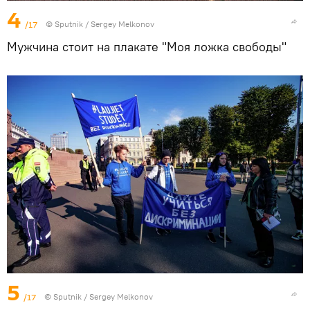
4
/17
© Sputnik / Sergey Melkonov
Мужчина стоит на плакате "Моя ложка свободы"
5
/17
© Sputnik / Sergey Melkonov