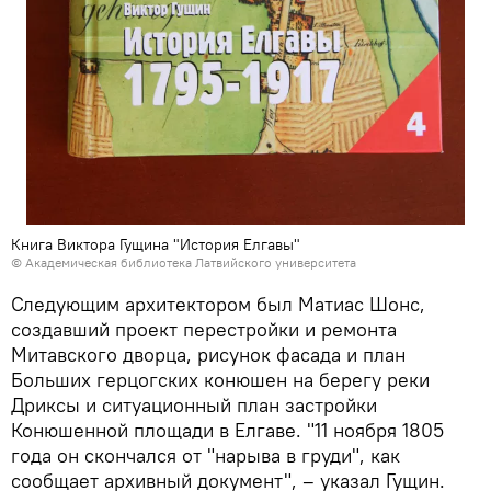
Книга Виктора Гущина "История Елгавы"
©
Академическая библиотека Латвийского университета
Следующим архитектором был Матиас Шонс,
создавший проект перестройки и ремонта
Митавского дворца, рисунок фасада и план
Больших герцогских конюшен на берегу реки
Дриксы и ситуационный план застройки
Конюшенной площади в Елгаве. "11 ноября 1805
года он скончался от "нарыва в груди", как
сообщает архивный документ", – указал Гущин.