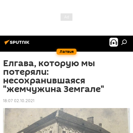
Латвия
Елгава, которую мы
потеряли:
несохранившаяся
"жемчужина Земгале"
18:07 02.10.2021