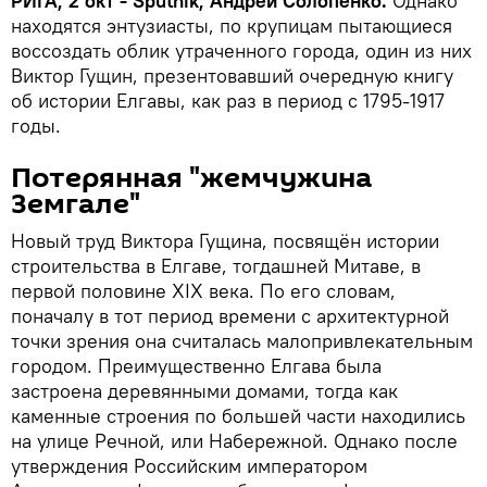
РИГА, 2 окт - Sputnik, Андрей Солопенко.
Однако
находятся энтузиасты, по крупицам пытающиеся
воссоздать облик утраченного города, один из них
Виктор Гущин, презентовавший очередную книгу
об истории Елгавы, как раз в период с 1795-1917
годы.
Потерянная "жемчужина
Земгале"
Новый труд Виктора Гущина, посвящён истории
строительства в Елгаве, тогдашней Митаве, в
первой половине XIX века. По его словам,
поначалу в тот период времени с архитектурной
точки зрения она считалась малопривлекательным
городом. Преимущественно Елгава была
застроена деревянными домами, тогда как
каменные строения по большей части находились
на улице Речной, или Набережной. Однако после
утверждения Российским императором