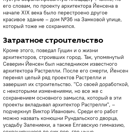
его словам, по проекту архитектора Йенсена в
начале XIX века было перестроено другое
красивое здание – дом №36 на Замковой улице,
который тоже не сохранился.
Затратное строительство
Кроме этого, поведал Гущин и о жизни
архитекторов, строивших город. Так, упомянутый
Северин Йенсен был наследником известного
архитектора Растрелли. После его смерти, Йенсен
перенял целый ряд проектов Растрелли и
завершил их строительство. "Со своей доработкой,
с некоторыми изменениями, но все же с
сохранением основного замысла, который в эти
проекты вкладывал архитектор Растрелли", –
подчеркнул Виктор Иванович. Среди его работ
можно назвать конюшни Рундальского дворца,
усадьбу Залениеки, а также Елгавскую гимназию,
сохранившуюся до сих пор, где ныне