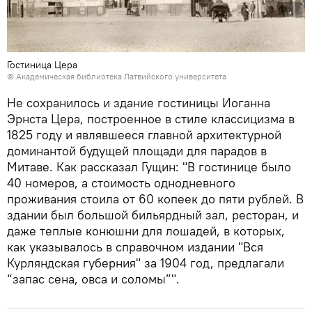
Гостиница Цера
©
Академическая библиотека Латвийского университета
Не сохранилось и здание гостиницы Иоганна
Эрнста Цера, построенное в стиле классицизма в
1825 году и являвшееся главной архитектурной
доминантой будущей площади для парадов в
Митаве. Как рассказал Гущин: "В гостинице было
40 номеров, а стоимость однодневного
проживания стоила от 60 копеек до пяти рублей. В
здании был большой бильярдный зал, ресторан, и
даже теплые конюшни для лошадей, в которых,
как указывалось в справочном издании "Вся
Курляндская губерния" за 1904 год, предлагали
“запас сена, овса и соломы”".