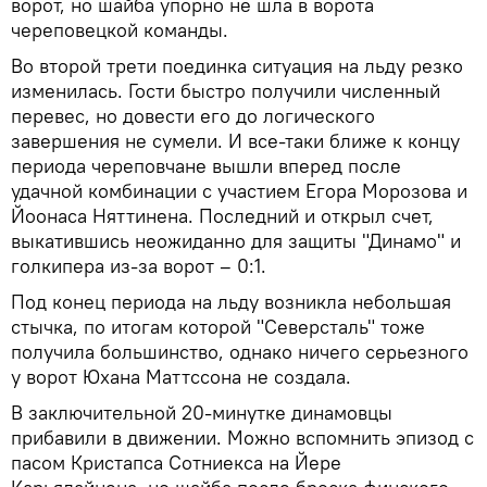
ворот, но шайба упорно не шла в ворота
череповецкой команды.
Во второй трети поединка ситуация на льду резко
изменилась. Гости быстро получили численный
перевес, но довести его до логического
завершения не сумели. И все-таки ближе к концу
периода череповчане вышли вперед после
удачной комбинации с участием Егора Морозова и
Йоонаса Няттинена. Последний и открыл счет,
выкатившись неожиданно для защиты "Динамо" и
голкипера из-за ворот – 0:1.
Под конец периода на льду возникла небольшая
стычка, по итогам которой "Северсталь" тоже
получила большинство, однако ничего серьезного
у ворот Юхана Маттссона не создала.
В заключительной 20-минутке динамовцы
прибавили в движении. Можно вспомнить эпизод с
пасом Кристапса Сотниекса на Йере