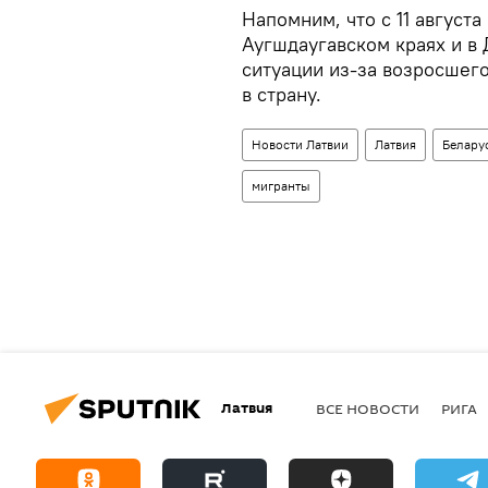
Напомним, что с 11 августа
Аугшдаугавском краях и в
ситуации из-за возросшег
в страну.
Новости Латвии
Латвия
Белару
мигранты
Латвия
ВСЕ НОВОСТИ
РИГА