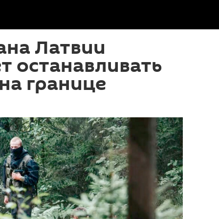
ана Латвии
т останавливать
на границе