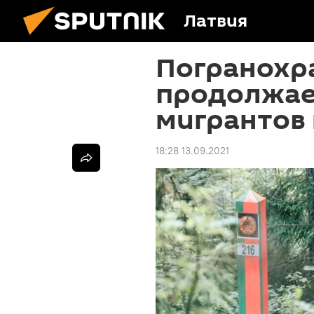
Латвия
Погранохр
продолжае
мигрантов 
18:28 13.09.2021