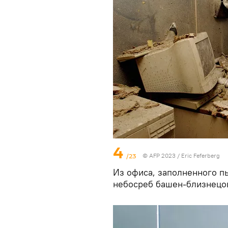
4
/23
© AFP 2023 / Eric Feferberg
Из офиса, заполненного п
небосреб башен-близнецо