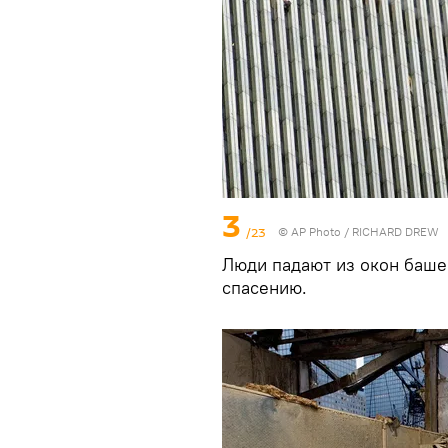
3
/23
© AP Photo / RICHARD DREW
Люди падают из окон баше
спасению.