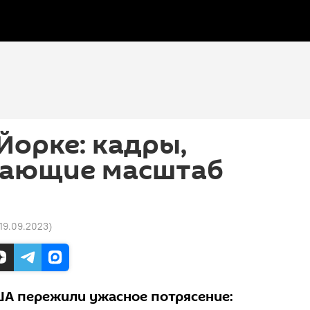
-Йорке: кадры,
ающие масштаб
 19.09.2023
)
ША пережили ужасное потрясение: