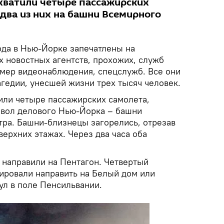
хватили четыре пассажирских
два из них на башни Всемирного
года в Нью-Йорке запечатлены на
 новостных агентств, прохожих, служб
амер видеонаблюдения, спецслужб. Все они
гедии, унесшей жизни трех тысяч человек.
или четыре пассажирских самолета,
имвол делового Нью-Йорка – башни
тра. Башни-близнецы загорелись, отрезав
верхних этажах. Через два часа оба
 направили на Пентагон. Четвертый
ировали направить на Белый дом или
ул в поле Пенсильвании.