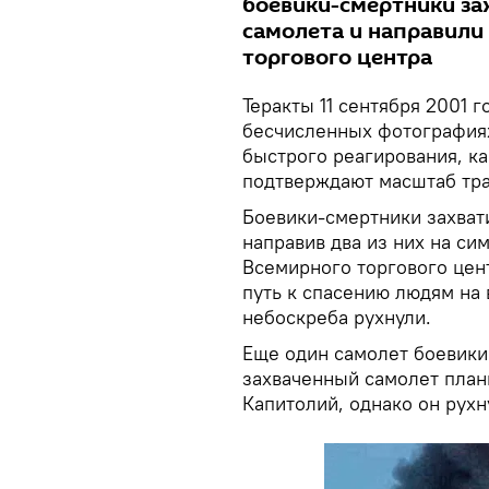
боевики-смертники за
самолета и направили 
торгового центра
Теракты 11 сентября 2001 
бесчисленных фотографиях
быстрого реагирования, к
подтверждают масштаб тра
Боевики-смертники захват
направив два из них на с
Всемирного торгового цен
путь к спасению людям на 
небоскреба рухнули.
Еще один самолет боевики
захваченный самолет план
Капитолий, однако он рухн