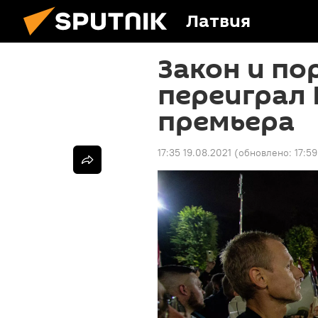
Латвия
Закон и по
переиграл 
премьера
17:35 19.08.2021
(обновлено:
17:59