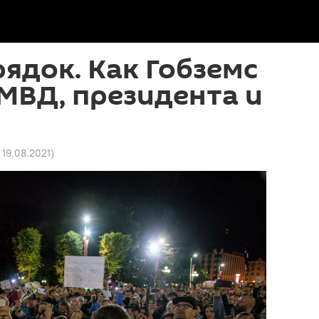
рядок. Как Гобземс
МВД, президента и
 19.08.2021
)