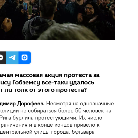
амая массовая акция протеста за
дису Гобземсу все-таки удалось
т ли толк от этого протеста?
ладимир Дорофеев.
Несмотря на однозначные
олиции не собираться более 50 человек на
 Рига бурлила протестующими. Их число
раничения и в конце концов привело к
центральной улицы города, бульвара