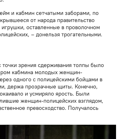
йм и кабмин сетчатыми заборами, по
Укрывшееся от народа правительство
е игрушки, оставленные в проволочном
олицейских, – донельзя трогательными.
 точки зрения сдерживания толпы было
бором кабмина молодых женщин-
через одного с полицейскими бойцами в
ми, держа прозрачные щиты. Конечно,
окаивало и усмиряло ярость. Были
рлившие женщин-полицейских взглядом,
авственное превосходство. Получалось