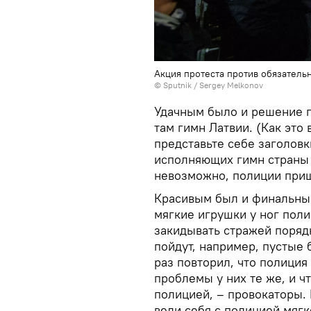
Акция протеста против обязательн
© Sputnik / Sergey Melkonov
Удачным было и решение п
там гимн Латвии. (Как это
представьте себе заголовк
исполняющих гимн страны 
невозможно, полиции при
Красивым был и финальный
мягкие игрушки у ног поли
закидывать стражей порядк
пойдут, например, пустые 
раз повторил, что полиция 
проблемы у них те же, и ч
полицией, – провокаторы.
вели себя с полицией мягк