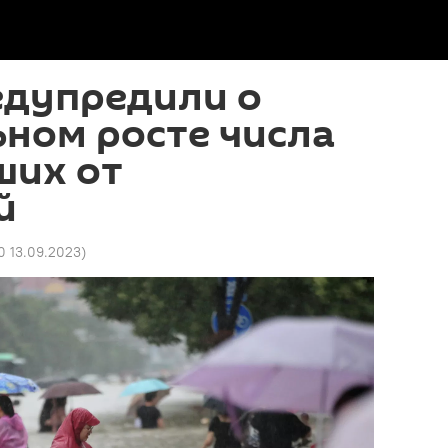
едупредили о
ном росте числа
ших от
й
0 13.09.2023
)