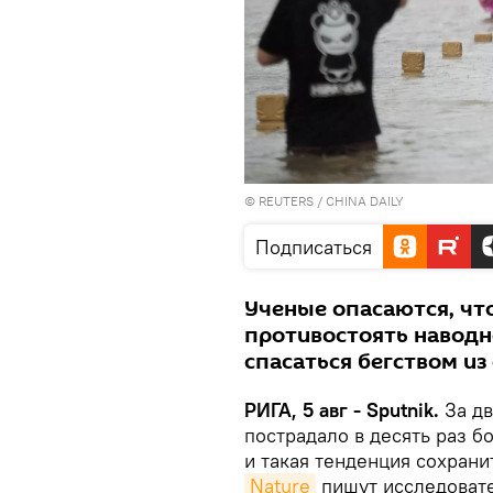
©
REUTERS
/ CHINA DAILY
Подписаться
Ученые опасаются, чт
противостоять наводн
спасаться бегством и
РИГА, 5 авг - Sputnik.
За д
пострадало в десять раз б
и такая тенденция сохрани
Nature
пишут исследовател