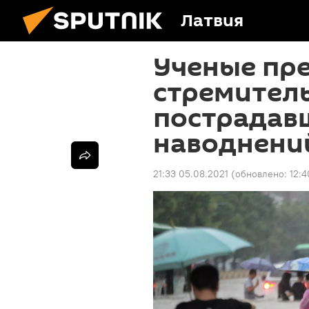
Латвия
Ученые пр
стремитель
пострадав
наводнени
21:33 05.08.2021
(обновлено:
12:4