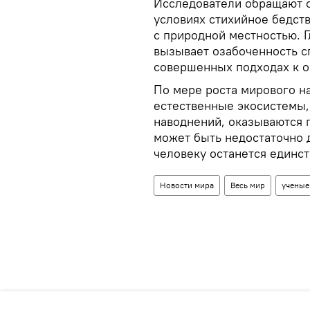
Исследователи обращают о
условиях стихийное бедст
с природной местностью. 
вызывает озабоченность с
совершенных подходах к о
По мере роста мирового н
естественные экосистемы,
наводнений, оказываются п
может быть недостаточно 
человеку останется единст
Новости мира
Весь мир
ученые