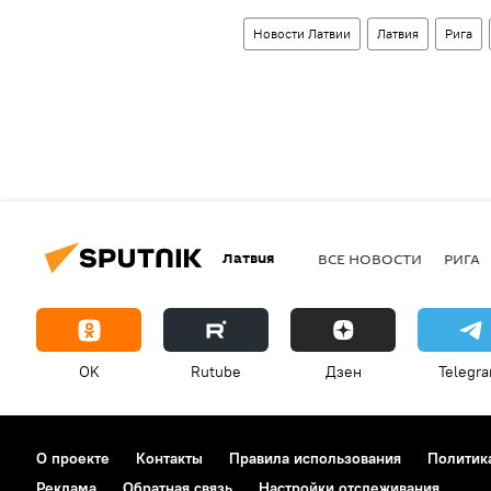
Новости Латвии
Латвия
Рига
Латвия
ВСЕ НОВОСТИ
РИГА
OK
Rutube
Дзен
Telegr
О проекте
Контакты
Правила использования
Политик
Реклама
Обратная связь
Настройки отслеживания