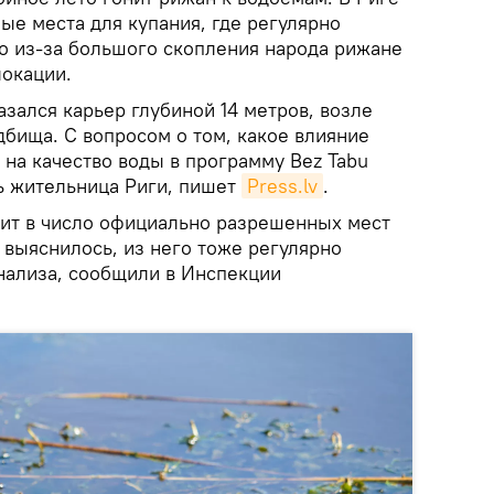
ые места для купания, где регулярно
но из-за большого скопления народа рижане
окации.
азался карьер глубиной 14 метров, возле
дбища. С вопросом о том, какое влияние
 на качество воды в программу Bez Tabu
ь жительница Риги, пишет
Press.lv
.
дит в число официально разрешенных мест
к выяснилось, из него тоже регулярно
нализа, сообщили в Инспекции