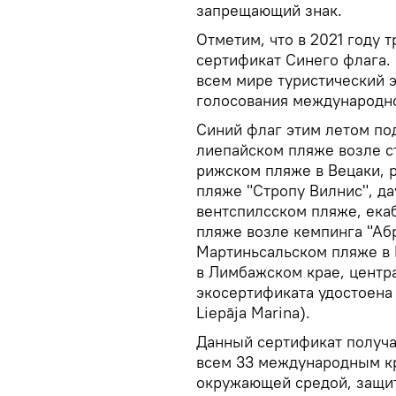
запрещающий знак.
Отметим, что в 2021 году 
сертификат Синего флага.
всем мире туристический э
голосования международн
Синий флаг этим летом по
лиепайском пляже возле с
рижском пляже в Вецаки, 
пляже "Стропу Вилнис", да
вентспилсском пляже, ека
пляже возле кемпинга "Аб
Мартиньсальском пляже в 
в Лимбажском крае, центр
экосертификата удостоена 
Liepāja Marina).
Данный сертификат получа
всем 33 международным кр
окружающей средой, защит