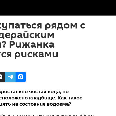
упаться рядом с
дерайским
? Рижанка
ся рисками
кристально чистая вода, но
асположено кладбище. Как такое
иять на состояние водоема?
ойное лето гонит рижан к водоемам. В Риге