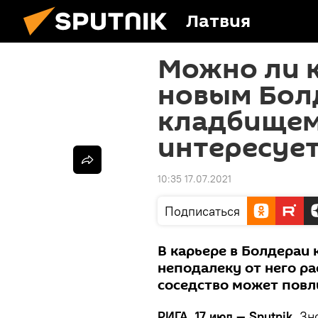
Латвия
Можно ли к
новым Бол
кладбищем
интересует
10:35 17.07.2021
Подписаться
В карьере в Болдераи 
неподалеку от него р
соседство может повл
РИГА, 17 июл — Sputnik.
Зн