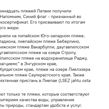
тринадцать пляжей Латвии получили
 Напомним, Синий флаг - признанный во
косертификат. Его присваивают по итогам
ого жюри.
дняли на липайском Юго-западном пляже,
тадиона, лиепайском пляже Беберлино,
рижском пляже Вакарбулли, даугавпилсском
угавпилсском пляже на озере Стропу,
бпилсском пляже на водохранилище Раджу,
рагциемс" в Энгурском крае,
Кулдигском крае, пляже на озере Лиелэзера
альном пляже Саулкрастского края. Также
яхтенная пристань в Лиепае (LSEZ jahtu ostа
ют только те пляжи, которые соответствуют
итериям качества воды, управления
ы природы, стандартам удобств и услуг.