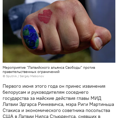
Мероприятие "Латвийского альянса Свободы" против
правительственных ограничений
© Sputnik / Sergey Melkonov
Первого июня этого года он принес извинения
белорусам и руководителям соседнего
государства за майские действия главы МИД
Латвии Эдгарса Ринкевичса, мэра Риги Мартиньша
Стакиса и экономического советника посольства
США в Латвии Нилса Стьюдентса, снявших в