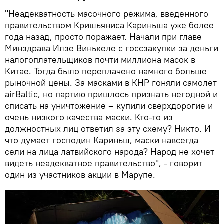
"Неадекватность масочного режима, введенного
правительством Кришьяниса Кариньша уже более
года назад, просто поражает. Начали при главе
Минздрава Илзе Винькеле с госсзакупки за деньги
налогоплательщиков почти миллиона масок в
Китае. Тогда было переплачено намного больше
рыночной цены. За масками в КНР гоняли самолет
airBaltic, но партию пришлось признать негодной и
списать на уничтожение – купили сверхдорогие и
очень низкого качества маски. Кто-то из
должностных лиц ответил за эту схему? Никто. И
что думает господин Кариньш, маски навсегда
сели на лица латвийского народа? Народ не хочет
видеть неадекватное правительство", - говорит
один из участников акции в Марупе.