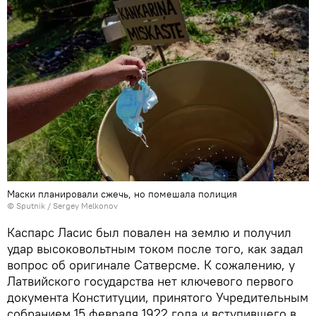
Маски планировали сжечь, но помешала полиция
© Sputnik / Sergey Melkonov
Каспарс Ласис был повален на землю и получил
удар высоковольтным током после того, как задал
вопрос об оригинале Сатверсме. К сожалению, у
Латвийского государства нет ключевого первого
документа Конституции, принятого Учредительным
собранием 15 февраля 1922 года и вступившего в