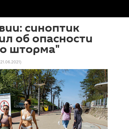
вии: синоптик
ил об опасности
го шторма"
 21.06.2021
)