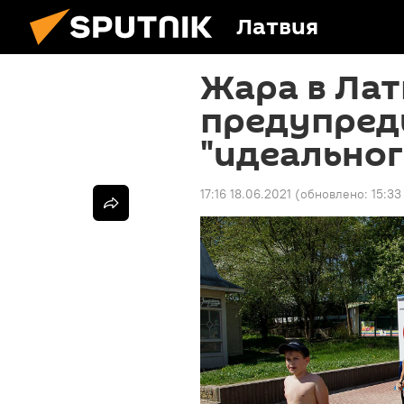
Латвия
Жара в Лат
предупред
"идеально
17:16 18.06.2021
(обновлено:
15:33