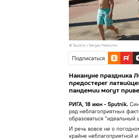
© Sputnik / Sergey Melkonov
Подписаться
Накануне праздника Л
предостерег латвийцев
пандемии могут приве
РИГА, 18 июн - Sputnik.
Син
ряд неблагоприятных факто
образоваться "идеальный 
И речь вовсе не о погодно
крайне неблагоприятной и