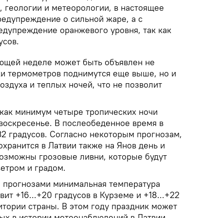
 геологии и метеорологии, в настоящее
редупреждение о сильной жаре, а с
едупреждение оранжевого уровня, так как
усов.
ющей неделе может быть объявлен не
ики термометров поднимутся еще выше, но и
оздуха и теплых ночей, что не позволит
 как минимум четыре тропических ночи
 воскресенье. В послеобеденное время в
32 градусов. Согласно некоторым прогнозам,
хранится в Латвии также на Янов день и
возможны грозовые ливни, которые будут
етром и градом.
и прогнозами минимальная температура
вит +16...+20 градусов в Курземе и +18...+22
итории страны. В этом году праздник может
лых в истории метеонаблюдений в Латвии.