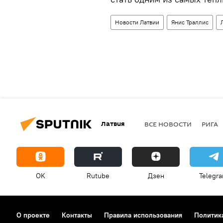
Новости Латвии
Янис Траллис
Латвия
ВСЕ НОВОСТИ
РИГА
OK
Rutube
Дзен
Telegr
О проекте
Контакты
Правила использования
Политик