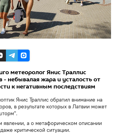
иго метеоролог Янис Траллис
 - небывалая жара и усталость от
сти к негативным последствиям
оптик Янис Траллис обратил внимание на
ров, в результате которых в Латвии может
шторм".
м явлении, а о метафорическом описании
 даже критической ситуации.