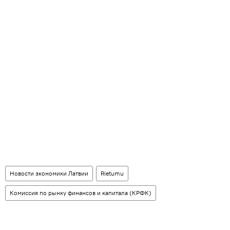
Новости экономики Латвии
Rietumu
Комиссия по рынку финансов и капитала (КРФК)