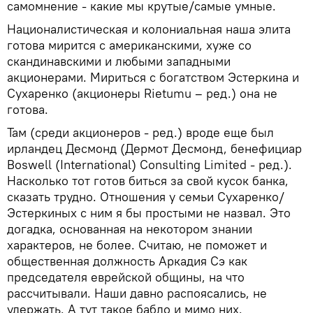
самомнение - какие мы крутые/самые умные.
Националистическая и колониальная наша элита
готова мирится с американскими, хуже со
скандинавскими и любыми западными
акционерами. Мириться с богатством Эстеркина и
Сухаренко (акционеры Rietumu – ред.) она не
готова.
Там (среди акционеров - ред.) вроде еще был
ирландец Десмонд (Дермот Десмонд, бенефициар
Boswell (International) Consulting Limited - ред.).
Насколько тот готов биться за свой кусок банка,
сказать трудно. Отношения у семьи Сухаренко/
Эстеркиных с ним я бы простыми не назвал. Это
догадка, основанная на некотором знании
характеров, не более. Считаю, не поможет и
общественная должность Аркадия Сэ как
председателя еврейской общины, на что
рассчитывали. Наши давно распоясались, не
удержать. А тут такое бабло и мимо них.