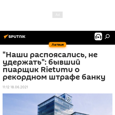
Латвия
"Наши распоясались, не
удержать": бывший
пиарщик Rietumu о
рекордном штрафе банку
11:12 18.06.2021