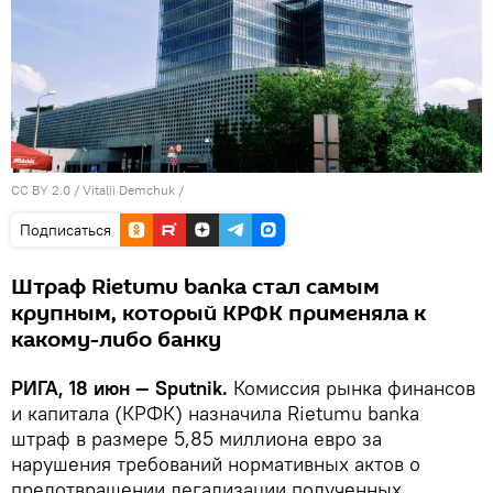
CC BY 2.0
/
Vitalii Demchuk
/
Подписаться
Штраф Rietumu banka стал самым
крупным, который КРФК применяла к
какому-либо банку
РИГА, 18 июн — Sputnik.
Комиссия рынка финансов
и капитала (КРФК) назначила Rietumu banka
штраф в размере 5,85 миллиона евро за
нарушения требований нормативных актов о
предотвращении легализации полученных