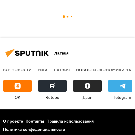
Реализация проекта уже
приостанавливалась в 2019 году, но в РФ
заверили, что "Северный поток - 2" будет
достроен.
По последним данным, готовность
газопровода составляет 99%.
Латвия
ВСЕ НОВОСТИ
РИГА
ЛАТВИЯ
НОВОСТИ ЭКОНОМИКИ ЛАТ
OK
Rutube
Дзен
Telegram
О проекте
Контакты
Правила использования
Политика конфиденциальности