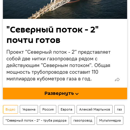
"Северный поток - 2"
почти готов
Проект "Северный поток - 2" представляет
собой две нитки газопровода рядом с
действующим "Северным потоком". Общая
мощность трубопроводов составит 110
миллиардов кубометров газа в год.
РФ неоднократно подчеркивала, что
Развернуть
"Северный поток - 2" является
исключительно экономическим проектом,
однако США, Украина и страны Балтии
Видео
Украина
Россия
Европа
Алексей Мартынов
газ
препятствуют строительству по
"Северный поток - 2" - труба раздора
политическим мотивам.
газопровод
Мультимедиа