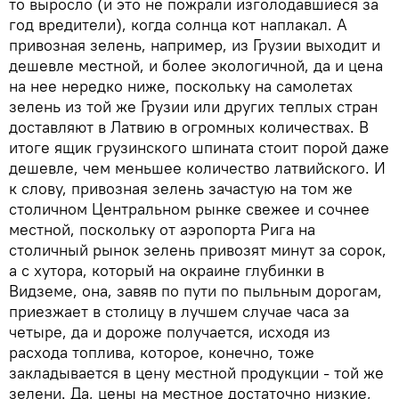
то выросло (и это не пожрали изголодавшиеся за
год вредители), когда солнца кот наплакал. А
привозная зелень, например, из Грузии выходит и
дешевле местной, и более экологичной, да и цена
на нее нередко ниже, поскольку на самолетах
зелень из той же Грузии или других теплых стран
доставляют в Латвию в огромных количествах. В
итоге ящик грузинского шпината стоит порой даже
дешевле, чем меньшее количество латвийского. И
к слову, привозная зелень зачастую на том же
столичном Центральном рынке свежее и сочнее
местной, поскольку от аэропорта Рига на
столичный рынок зелень привозят минут за сорок,
а с хутора, который на окраине глубинки в
Видземе, она, завяв по пути по пыльным дорогам,
приезжает в столицу в лучшем случае часа за
четыре, да и дороже получается, исходя из
расхода топлива, которое, конечно, тоже
закладывается в цену местной продукции - той же
зелени. Да, цены на местное достаточно низкие,