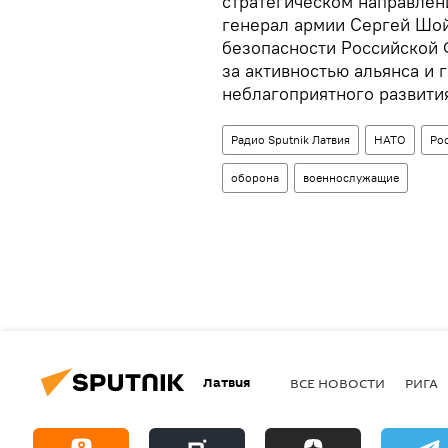
стратегическом направлен
генерал армии Сергей Шой
безопасности Российской
за активностью альянса и 
неблагоприятного развития
Радио Sputnik Латвия
НАТО
Ро
оборона
военнослужащие
Латвия
ВСЕ НОВОСТИ
РИГА