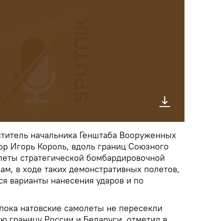
титель начальника Генштаба Вооруженных
ор Игорь Король, вдоль границ Союзного
олеты стратегической бомбардировочной
ам, в ходе таких демонстративных полетов,
ся варианты нанесения ударов и по
 пока натовские самолеты не пересекли
ю границу России и Беларуси, отметил в