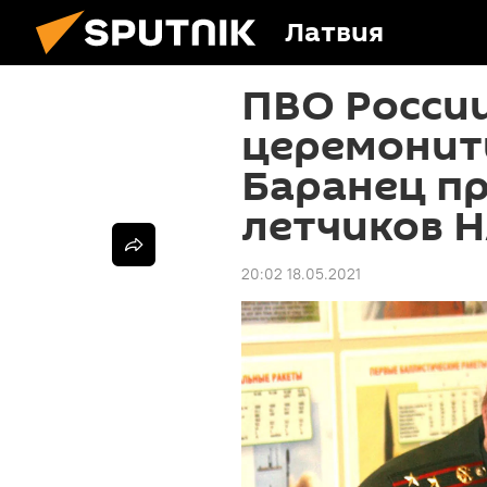
Латвия
ПВО России
церемонить
Баранец п
летчиков 
20:02 18.05.2021