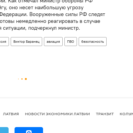
ии. Как отмечал министр обороны РФ
гу, оно несет наибольшую угрозу
 Федерации. Вооруженные силы РФ следят
готовы немедленно реагировать в случае
 ситуации, подчеркнул министр.
ссия
Виктор Баранец
авиация
ПВО
безопасность
ЛАТВИЯ
НОВОСТИ ЭКОНОМИКИ ЛАТВИИ
ТРАНЗИТ
КОЛУ