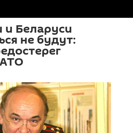
 и Беларуси
ся не будут:
редостерег
НАТО