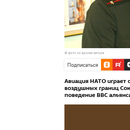
© фото из архива автора
Подписаться
Авиация НАТО играет 
воздушных границ Союз
поведение ВВС альянс