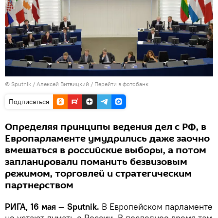
© Sputnik / Алексей Витвицкий
/
Перейти в фотобанк
Подписаться
Определяя принципы ведения дел с РФ, в
Европарламенте умудрились даже заочно
вмешаться в российские выборы, а потом
запланировали поманить безвизовым
режимом, торговлей и стратегическим
партнерством
РИГА, 16 мая — Sputnik.
В Европейском парламенте
не устают думать о России. В последнее время там