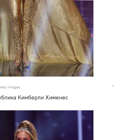
Getty Images
ублика Кимберли Хименес