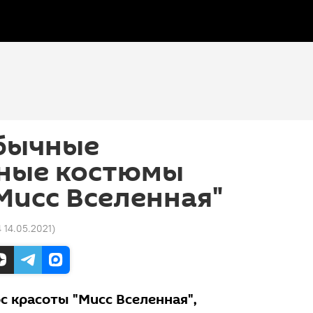
бычные
ные костюмы
Мисс Вселенная"
4 14.05.2021
)
 красоты "Мисс Вселенная",