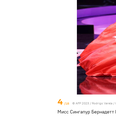
4
/18
© AFP 2023 / Rodrigo Varela / 
Мисс Сингапур Бернадетт 