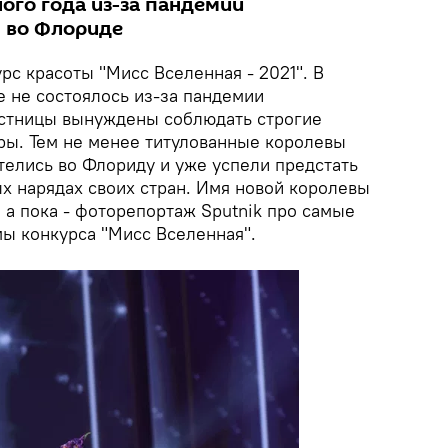
ого года из-за пандемии
я во Флориде
рс красоты "Мисс Вселенная - 2021". В
 не состоялось из-за пандемии
частницы вынуждены соблюдать строгие
ы. Тем не менее титулованные королевы
телись во Флориду и уже успели предстать
х нарядах своих стран. Имя новой королевы
, а пока - фоторепортаж Sputnik про самые
ы конкурса "Мисс Вселенная".