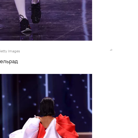
Getty Images
сельрад